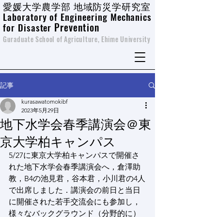
愛媛大学農学部 地域防災学研究室
Laboratory of Engineering Mechanics
Prevention
for Disaster
Guraduate School of Agriculture, Ehime University
記事
kurasawatomokibf
2023年5月29日
地下水学会春季講演会＠東
京大学柏キャンパス
5/27に東京大学柏キャンパスで開催さ
れた地下水学会春季講演会へ，倉澤助
教，B4の池見君，谷本君，小川君の4人
で出席しました．講演会の前日と当日
に開催された若手交流会にも参加し，
様々なバックグラウンド（分野的に）